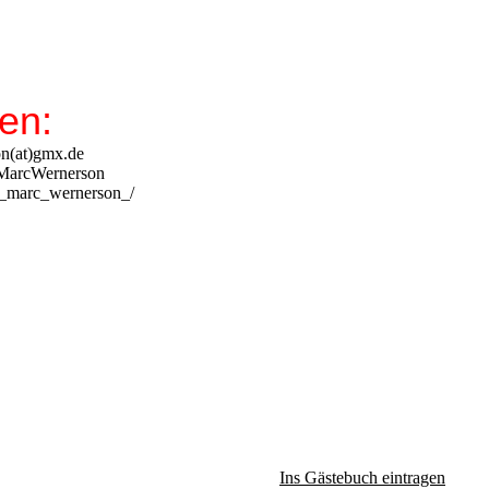
en:
(at)gmx.de
MarcWernerson
_marc_wernerson_/
Ins Gästebuch eintragen