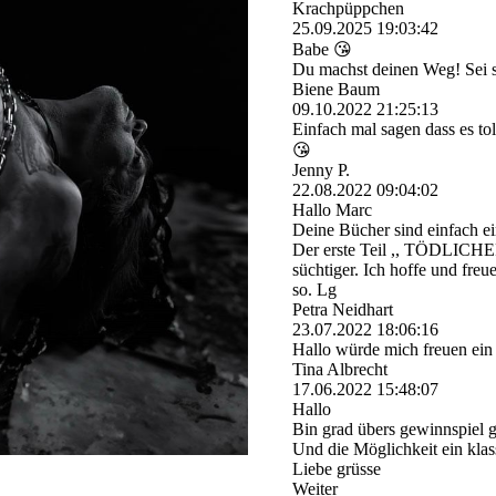
Krachpüppchen
25.09.2025
19:03:42
Babe 😘
Du machst deinen Weg! Sei st
Biene Baum
09.10.2022
21:25:13
Einfach mal sagen dass es to
😘
Jenny P.
22.08.2022
09:04:02
Hallo Marc
Deine Bücher sind einfach e
Der erste Teil ,, TÖDLICHER
süchtiger. Ich hoffe und freu
so. Lg
Petra Neidhart
23.07.2022
18:06:16
Hallo würde mich freuen ein
Tina Albrecht
17.06.2022
15:48:07
Hallo
Bin grad übers gewinnspiel ge
Und die Möglichkeit ein kla
Liebe grüsse
Weiter